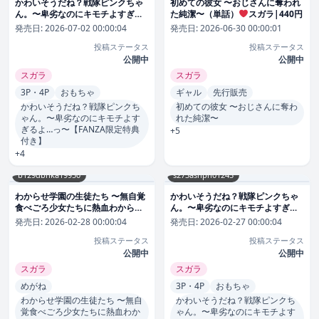
かわいそうだね？戦隊ピンクちゃ
初めての彼女 〜おじさんに奪われ
ん。〜卑劣なのにキモチよすぎる
た純潔〜（単話）
スガラ|440円
よ…っ〜【FANZA限定特典付き】
発売日:
2026-07-02 00:00:04
発売日:
2026-06-30 00:00:01
スガラ|1,870円
投稿ステータス
投稿ステータス
公開中
公開中
スガラ
スガラ
3P・4P
おもちゃ
ギャル
先行販売
かわいそうだね？戦隊ピンクち
初めての彼女 〜おじさんに奪わ
ゃん。〜卑劣なのにキモチよす
れた純潔〜
ぎるよ…っ〜【FANZA限定特典
+5
付き】
+4
b129dbnka19950
s273asnph01243
わからせ学園の生徒たち 〜無自覚
かわいそうだね？戦隊ピンクちゃ
食べごろ少女たちに熱血わからせ
ん。〜卑劣なのにキモチよすぎる
指導〜
スガラ|715円
よ…っ〜【FANZA限定特典付き】
発売日:
2026-02-28 00:00:04
発売日:
2026-02-27 00:00:04
スガラ|1,870円
投稿ステータス
投稿ステータス
公開中
公開中
スガラ
スガラ
めがね
3P・4P
おもちゃ
わからせ学園の生徒たち 〜無自
かわいそうだね？戦隊ピンクち
覚食べごろ少女たちに熱血わか
ゃん。〜卑劣なのにキモチよす