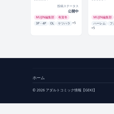
投稿ステータス
公開中
MUJIN編集部
有賀冬
MUJIN編集部
+5
3P・4P
OL
ケツハラ
ハーレム
フ
+5
ホーム
© 2026 アダルトコミック情報【GEKI】