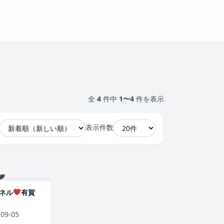
全
4
件中
1〜4
件を表示
表示件数
9
ネル
有賀
-09-05