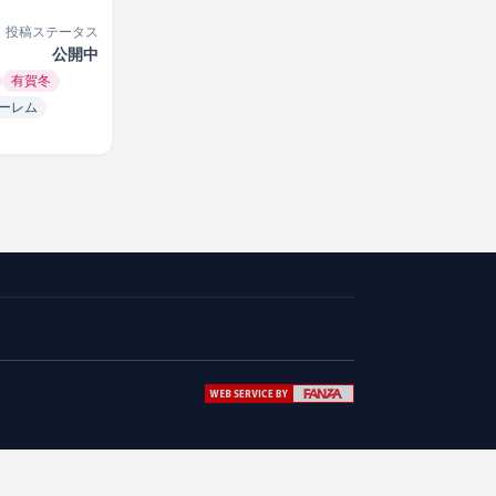
投稿ステータス
公開中
有賀冬
ーレム