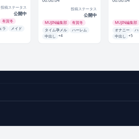
00:00:04
00:00:04
投稿ステータス
投稿ステータス
公開中
公開中
有賀冬
MUJIN編集部
有賀冬
MUJIN編集部
ェラ
メイド
タイム孕メル
ハーレム
オナニー
ハ
+4
+5
中出し
中出し