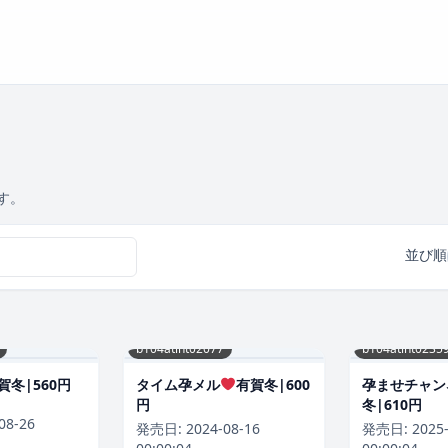
す。
並び順
b104atint02077
b104atint0235
賀冬|560円
タイム孕メル
有賀冬|600
孕ませチャン
円
冬|610円
08-26
発売日:
2024-08-16
発売日:
2025