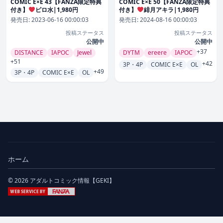
COMIC E×E 43【FANZA限定特典
COMIC E×E 50【FANZA限定特典
付き】
ピロ水|1,980円
付き】
緋月アキラ|1,980円
発売日:
2023-06-16 00:00:03
発売日:
2024-08-16 00:00:03
投稿ステータス
投稿ステータス
公開中
公開中
+37
DISTANCE
IAPOC
Jewel
DYTM
ereere
IAPOC
+51
+42
3P・4P
COMIC E×E
OL
+49
3P・4P
COMIC E×E
OL
ホーム
© 2026 アダルトコミック情報【GEKI】