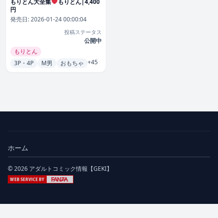
もりとん大全集
もりとん|4,400
円
発売日:
2026-01-24 00:00:04
投稿ステータス
公開中
もりとん
+45
3P・4P
M男
おもちゃ
ホーム
© 2026 アダルトコミック情報【GEKI】